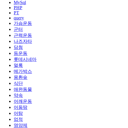
MySql
PHP
PT
query
가슴운동
군터
근력운동
나즈자타
당첨
등운동
롯데시네마
멀록
메가박스
몽환숲
식단
애완동물
약속
어깨운동
어둠땅
어탐
업적
영양제