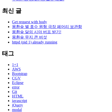
최신 글
Get request with body
몽환숲 별 호수 원형 극장 페어리 보관함
몽환숲 달의 시야 버프 받기!
몽환숲 무지 큰 버섯
httpd (pid 1) already running
태그
1+1
AWS
Bootstrap
CGV
Eclipse
error
Git
HTML
javascript
jQuery
modal