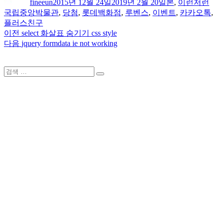
fineeun
2015년 12월 24일
2019년 2월 20일
본
,
이런저런
이
일
고
국립중앙박물관
,
당첨
,
롯데백화점
,
루벤스
,
이벤트
,
카카오톡
,
자
리
플러스친구
이
이전
select 화살표 숨기기 css style
글
전
다
다음
jquery formdata ie not working
내
글:
음
글:
비
검
검
게
색:
색
이
션