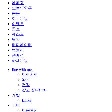
예매권
오늘의와우
운동
이두운동
이벤트
콤보
퀘스트
탈것
터미네이터
텀블러
폰배경
하체운동
fine with me.
이런저런
와우
건강
갖고 싶다!!!!!!
개발
Links
기타
이용후기