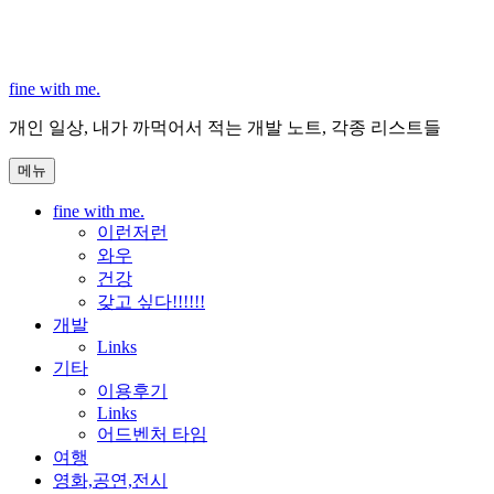
콘
텐
츠
로
fine with me.
바
개인 일상, 내가 까먹어서 적는 개발 노트, 각종 리스트들
로
가
메뉴
기
fine with me.
이런저런
와우
건강
갖고 싶다!!!!!!
개발
Links
기타
이용후기
Links
어드벤처 타임
여행
영화,공연,전시