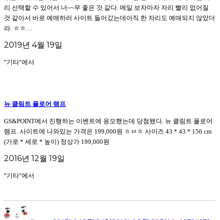
리 선택할 수 있어서 너~~무 좋은 것 같다. 메일 보자마자 자리 빨리 없어질
것 같아서 바로 예매하러 사이트 들어갔는데아직 한 자리도 예매되지 않았더
라. ㅎㅎ…
2019년 4월 19일
"기타"에서
뉴 클림트 플로어 램프
GS&POINT에서 진행하는 이벤트에 응모했는데 당첨됐다. 뉴 클림트 플로어
램프. 사이트에 나와있는 가격은 199,000원 ㅎㅂㅎ 사이즈 43 * 43 * 156 cm
(가로 * 세로 * 높이) 정상가 199,000원
2016년 12월 19일
"기타"에서
글
작
카
태
쓴
성
테
그