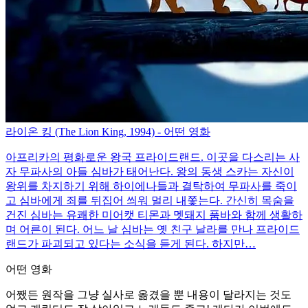
라이온 킹 (The Lion King, 1994) - 어떤 영화
아프리카의 평화로운 왕국 프라이드랜드. 이곳을 다스리는 사
자 무파사의 아들 심바가 태어난다. 왕의 동생 스카는 자신이
왕위를 차지하기 위해 하이에나들과 결탁하여 무파사를 죽이
고 심바에게 죄를 뒤집어 씌워 멀리 내쫓는다. 간신히 목숨을
건진 심바는 유쾌한 미어캣 티몬과 멧돼지 품바와 함께 생활하
며 어른이 된다. 어느 날 심바는 옛 친구 날라를 만나 프라이드
랜드가 파괴되고 있다는 소식을 듣게 된다. 하지만…
어떤 영화
어쨌든 원작을 그냥 실사로 옮겼을 뿐 내용이 달라지는 것도