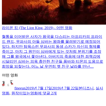
라이온 킹 (The Lion King, 2019) - 어떤 영화
혈통을 이어받은 사자가 왕국을 다스리는 아프리카의 프라이
드 랜드, 무파사의 아들 심바는 왕좌를 물려받기로 예정되어
있다. 하지만 탐욕스런 무파사의 동생 스카가 자신의 형제를
죽이고, 마치 그 원인이 심바에게 있는 것처럼 분위기를 조장
해 그를 왕국에서 쫓아낸다. 아버지의 죽음에 대한 죄책감에
시달리던 심바는 의욕 충만한 친구들 품바와 티몬의 도움으로
희망을 되찾는다. 어느 날 우연히 옛 친구 날라를 만난…
어떤 영화
글
작
카
태
쓴
성
테
그
fineeun
2019년 7월 17일
2019년 7월 22일
본
디즈니
,
실사
이
일
고
드
영화
,
원작이있는영화
에 댓글 2개
자
리
디
어