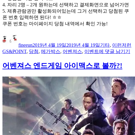
4. 자리 2명 – 2개 원하는데 선택하고 결제화면으로 넘어가면
5. 제휴관람권만 활성화되어있는데 그거 선택하고 당첨된 쿠
폰 번호 입력하면 된다! ㅎㅎ
쿠폰 번호는 마이페이지 당첨 내역에서 확인 가능!
글
작
카
쓴
성
테
fineeun
2019년 4월 19일
2019년 4월 19일
기타
,
이런저런
이
일
고
GS
GS&POINT
,
당첨
,
메가박스
,
어벤져스
,
이벤트
에 댓글 남기기
자
리
칼
텍
어벤져스 엔드게임 아이맥스로 볼까?!
스
어
벤
져
스
엔
드
게
임
이
벤