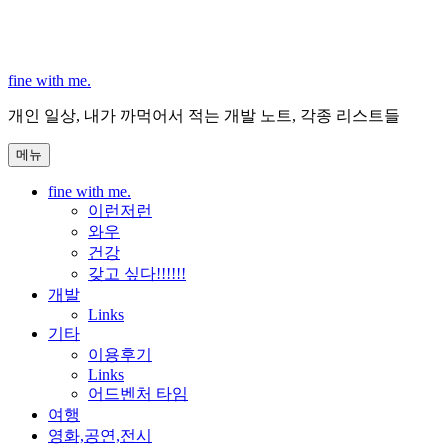
콘
텐
츠
로
fine with me.
바
개인 일상, 내가 까먹어서 적는 개발 노트, 각종 리스트들
로
가
메뉴
기
fine with me.
이런저런
와우
건강
갖고 싶다!!!!!!
개발
Links
기타
이용후기
Links
어드벤처 타임
여행
영화,공연,전시