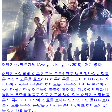
트
당
첨!!
어벤져스: 엔드게임 (Avengers: Endgame, 2019) - 어떤 영화
어벤져스의 패배 이후 지구는 초토화됐고 남은 절반의 사람들
은 정신적 고통을 호소하며 하루하루를 근근이 버텨나간다. 와
칸다에서 싸우다 생존한 히어로들과 우주의 타이탄 행성에서
싸우다 생존한 히어로들이 뿔뿔이 흩어졌는데, 아이언맨과 네
뷸라는 우주를 떠돌고 있고 지구에 남아 있는 어벤져스 멤버들
은 닉 퓨리가 마지막에 신호를 보내다 만 송신기만 들여다보며
혹시 모를 우주의 응답을 기다리는 중이다. 애초 히어로의 삶
을 잠시 내려놓고…