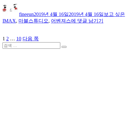
글
작
카
태
쓴
성
테
그
fineeun
2019년 4월 16일
2019년 4월 16일
보고 싶은
이
일
고
어
IMAX
,
마블스튜디오
,
어벤져스
에 댓글 남기기
자
리
벤
져
페
페
페
1
2
…
10
다음 쪽
글
스
이
검
이
이
엔
내
검
지
색:
지
지
드
색
비
게
임
게
아
이
이
맥
션
스
로
볼
까?!