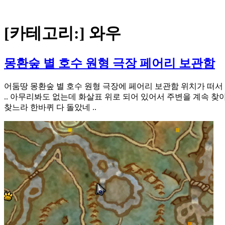
[카테고리:]
와우
몽환숲 별 호수 원형 극장 페어리 보관함
어둠땅 몽환숲 별 호수 원형 극장에 페어리 보관함 위치가 떠서
.. 아무리봐도 없는데 화살표 위로 되어 있어서 주변을 계속 찾
찾느라 한바퀴 다 돌았네 ..