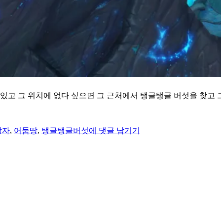
 그 위치에 없다 싶으면 그 근처에서 탱글탱글 버섯을 찾고 그
몽
환
상자
,
어둠땅
,
탱글탱글버섯
에 댓글 남기기
숲
별
호
수
원
형
극
장
페