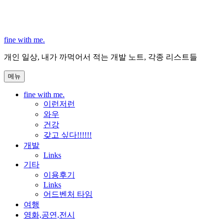
콘
텐
츠
로
fine with me.
바
개인 일상, 내가 까먹어서 적는 개발 노트, 각종 리스트들
로
가
메뉴
기
fine with me.
이런저런
와우
건강
갖고 싶다!!!!!!
개발
Links
기타
이용후기
Links
어드벤처 타임
여행
영화,공연,전시