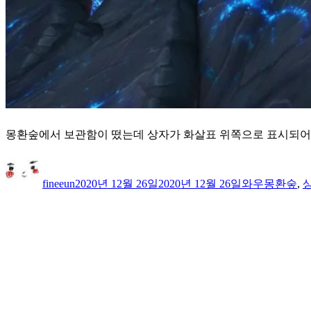
몽환숲에서 보관함이 떴는데 상자가 화살표 위쪽으로 표시되어있고
글
작
카
태
쓴
성
테
그
fineeun
2020년 12월 26일
2020년 12월 26일
와우
몽환숲
,
이
일
고
자
리