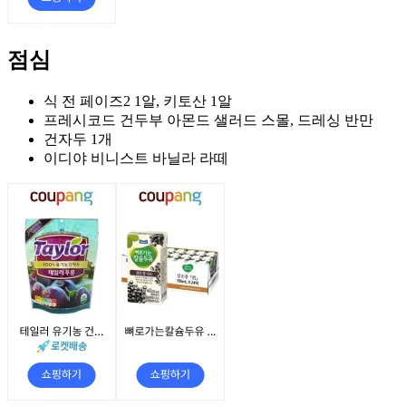
점심
식 전 페이즈2 1알, 키토산 1알
프레시코드 건두부 아몬드 샐러드 스몰, 드레싱 반만
건자두 1개
이디야 비니스트 바닐라 라떼