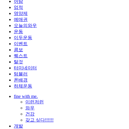
어탐
업적
영양제
예매권
오늘의와우
운동
이두운동
이벤트
콤보
퀘스트
탈것
터미네이터
텀블러
폰배경
하체운동
fine with me.
이런저런
와우
건강
갖고 싶다!!!!!!
개발