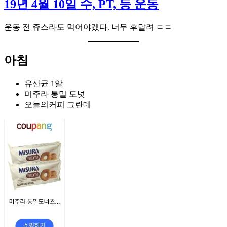
19년 4월 10일 수, PT, 등 운동
운동 전 쥬스라도 먹어야겠다. 너무 후달려 ㄷㄷ
아침
유산균 1알
미주라 통밀 도넛
오늘의커피 그란데