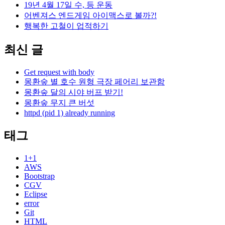
19년 4월 17일 수, 등 운동
어벤져스 엔드게임 아이맥스로 볼까?!
행복한 고철이 업적하기
최신 글
Get request with body
몽환숲 별 호수 원형 극장 페어리 보관함
몽환숲 달의 시야 버프 받기!
몽환숲 무지 큰 버섯
httpd (pid 1) already running
태그
1+1
AWS
Bootstrap
CGV
Eclipse
error
Git
HTML