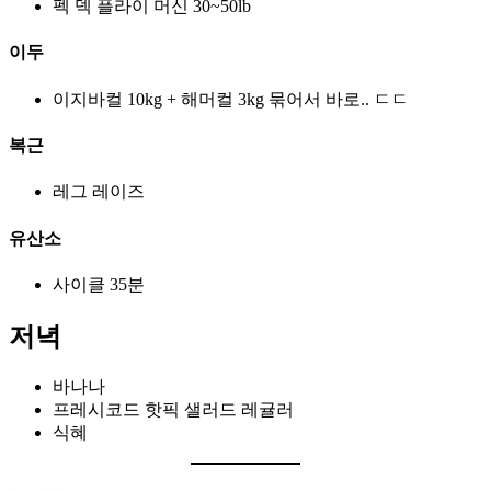
펙 덱 플라이 머신 30~50lb
이두
이지바컬 10kg + 해머컬 3kg 묶어서 바로.. ㄷㄷ
복근
레그 레이즈
유산소
사이클 35분
저녁
바나나
프레시코드 핫픽 샐러드 레귤러
식혜