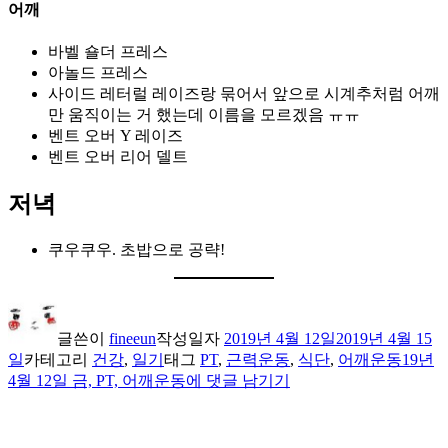
어깨
바벨 숄더 프레스
아놀드 프레스
사이드 레터럴 레이즈랑 묶어서 앞으로 시계추처럼 어깨
만 움직이는 거 했는데 이름을 모르겠음 ㅠㅠ
벤트 오버 Y 레이즈
벤트 오버 리어 델트
저녁
쿠우쿠우. 초밥으로 공략!
글쓴이
fineeun
작성일자
2019년 4월 12일
2019년 4월 15
일
카테고리
건강
,
일기
태그
PT
,
근력운동
,
식단
,
어깨운동
19년
4월 12일 금, PT, 어깨운동
에 댓글 남기기