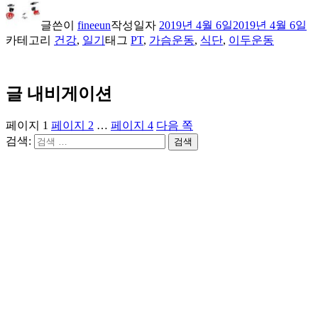
글쓴이
fineeun
작성일자
2019년 4월 6일
2019년 4월 6일
카테고리
건강
,
일기
태그
PT
,
가슴운동
,
식단
,
이두운동
글 내비게이션
페이지
1
페이지
2
…
페이지
4
다음 쪽
검색:
검색