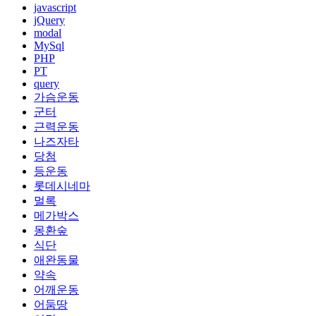
javascript
jQuery
modal
MySql
PHP
PT
query
가슴운동
군터
근력운동
나즈자타
당첨
등운동
롯데시네마
멀록
메가박스
몽환숲
식단
애완동물
약속
어깨운동
어둠땅