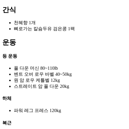
간식
천혜향 1개
뼈로가는 칼슘두유 검은콩 1팩
운동
등 운동
풀 다운 머신 80~110lb
벤트 오버 로우 바벨 40~50kg
원 암 로우 케틀벨 12kg
스트레이트 암 풀 다운 20kg
하체
파워 레그 프레스 120kg
복근