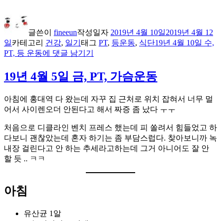
글쓴이
fineeun
작성일자
2019년 4월 10일
2019년 4월 12
일
카테고리
건강
,
일기
태그
PT
,
등운동
,
식단
19년 4월 10일 수,
PT, 등 운동
에 댓글 남기기
19년 4월 5일 금, PT, 가슴운동
아침에 홍대역 다 왔는데 자꾸 집 근처로 위치 잡혀서 너무 멀
어서 사이렌오더 안된다고 해서 짜증 좀 났다 ㅜㅜ
처음으로 디클라인 벤치 프레스 했는데 피 쏠려서 힘들었고 하
다보니 괜찮았는데 혼자 하기는 좀 부담스럽다. 찾아보니까 녹
내장 걸린다고 안 하는 추세라고하는데 그거 아니어도 잘 안
할 듯 .. ㅋㅋ
아침
유산균 1알