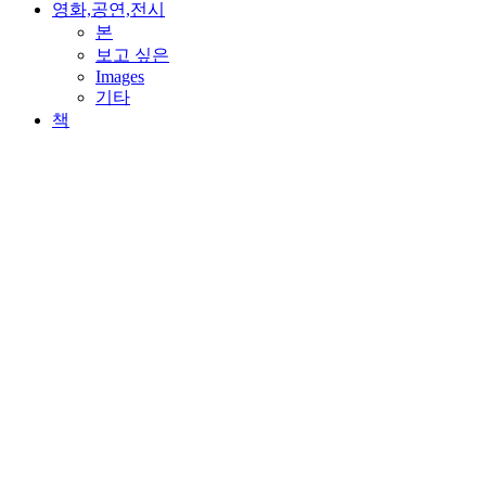
영화,공연,전시
본
보고 싶은
Images
기타
책