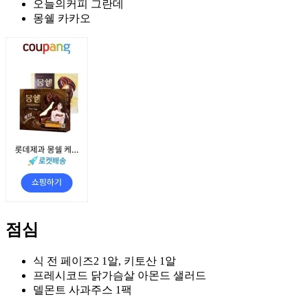
오늘의커피 그란데
몽쉘 카카오
점심
식 전 페이즈2 1알, 키토산 1알
프레시코드 닭가슴살 아몬드 샐러드
델몬트 사과주스 1팩