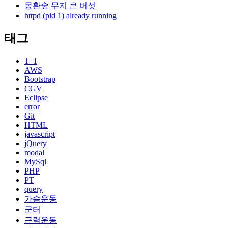
몽환숲 무지 큰 버섯
httpd (pid 1) already running
태그
1+1
AWS
Bootstrap
CGV
Eclipse
error
Git
HTML
javascript
jQuery
modal
MySql
PHP
PT
query
가슴운동
군터
근력운동