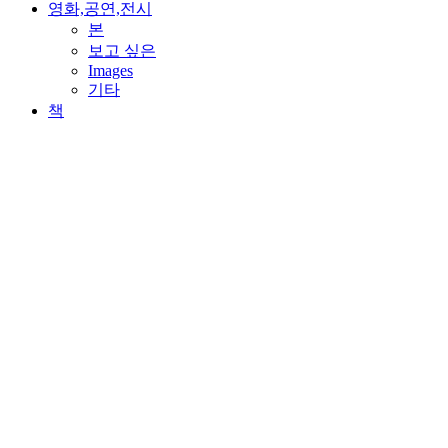
영화,공연,전시
본
보고 싶은
Images
기타
책