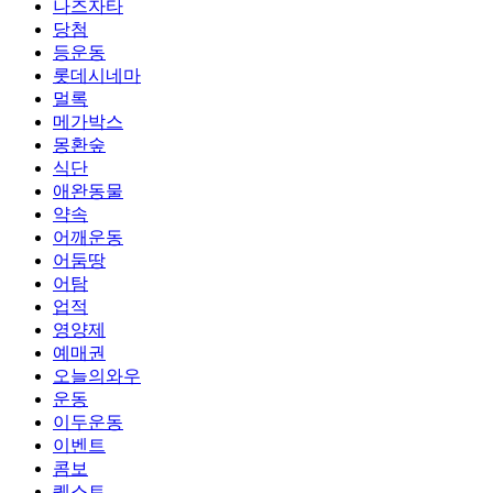
나즈자타
당첨
등운동
롯데시네마
멀록
메가박스
몽환숲
식단
애완동물
약속
어깨운동
어둠땅
어탐
업적
영양제
예매권
오늘의와우
운동
이두운동
이벤트
콤보
퀘스트