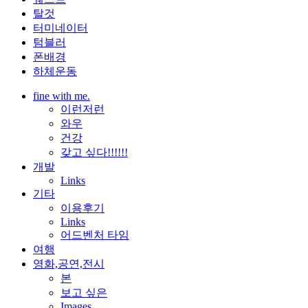
탈것
터미네이터
텀블러
폰배경
하체운동
fine with me.
이런저런
와우
건강
갖고 싶다!!!!!!
개발
Links
기타
이용후기
Links
어드벤처 타임
여행
영화,공연,전시
본
보고 싶은
Images