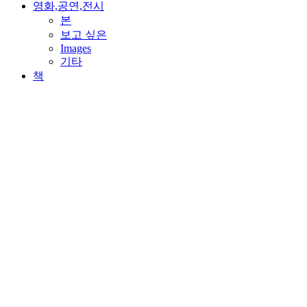
영화,공연,전시
본
보고 싶은
Images
기타
책