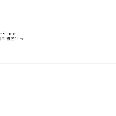
니까 ㅠㅠ
이트 별론데 ㅠ