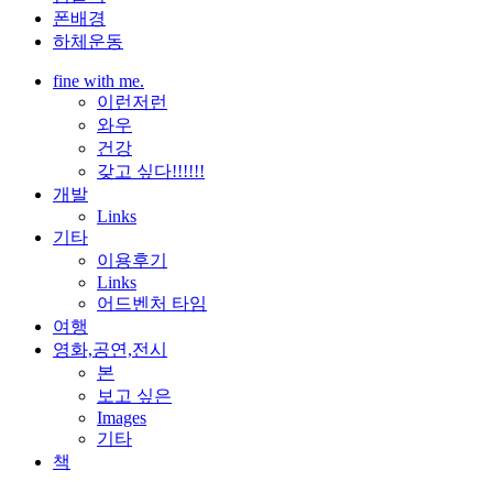
폰배경
하체운동
fine with me.
이런저런
와우
건강
갖고 싶다!!!!!!
개발
Links
기타
이용후기
Links
어드벤처 타임
여행
영화,공연,전시
본
보고 싶은
Images
기타
책