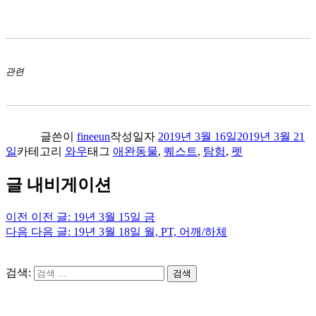
관련
글쓴이
fineeun
작성일자
2019년 3월 16일
2019년 3월 21
일
카테고리
와우
태그
애완동물
,
퀘스트
,
탐험
,
펫
글 내비게이션
이전
이전 글:
19년 3월 15일 금
다음
다음 글:
19년 3월 18일 월, PT, 어깨/하체
검색:
검색