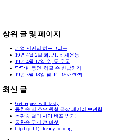
상위 글 및 페이지
기억 저편의 히포그리프
19년 4월 2일 화, PT, 하체운동
19년 4월 17일 수, 등 운동
딱딱한 동전, 해골 손 반납하기
19년 3월 18일 월, PT, 어깨/하체
최신 글
Get request with body
몽환숲 별 호수 원형 극장 페어리 보관함
몽환숲 달의 시야 버프 받기!
몽환숲 무지 큰 버섯
httpd (pid 1) already running