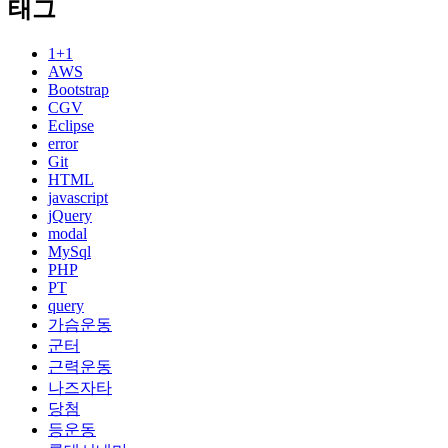
태그
1+1
AWS
Bootstrap
CGV
Eclipse
error
Git
HTML
javascript
jQuery
modal
MySql
PHP
PT
query
가슴운동
군터
근력운동
나즈자타
당첨
등운동