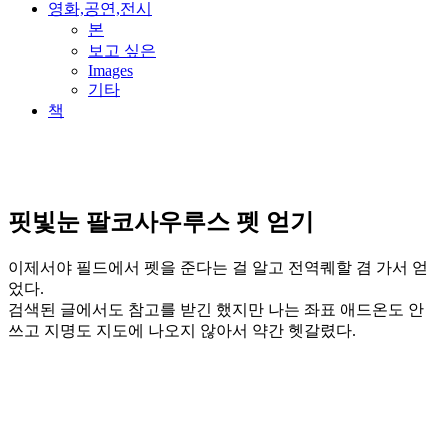
영화,공연,전시
본
보고 싶은
Images
기타
책
핏빛눈 팔코사우루스 펫 얻기
이제서야 필드에서 펫을 준다는 걸 알고 전역퀘할 겸 가서 얻
었다.
검색된 글에서도 참고를 받긴 했지만 나는 좌표 애드온도 안
쓰고 지명도 지도에 나오지 않아서 약간 헷갈렸다.