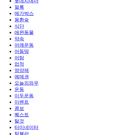
롯데시네마
멀록
메가박스
몽환숲
식단
애완동물
약속
어깨운동
어둠땅
어탐
업적
영양제
예매권
오늘의와우
운동
이두운동
이벤트
콤보
퀘스트
탈것
터미네이터
텀블러