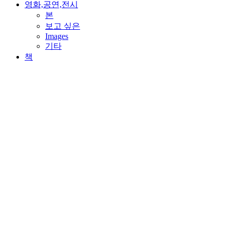
영화,공연,전시
본
보고 싶은
Images
기타
책