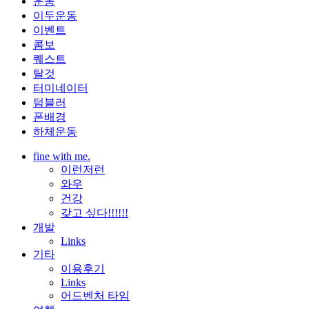
운동
이두운동
이벤트
콤보
퀘스트
탈것
터미네이터
텀블러
폰배경
하체운동
fine with me.
이런저런
와우
건강
갖고 싶다!!!!!!
개발
Links
기타
이용후기
Links
어드벤처 타임