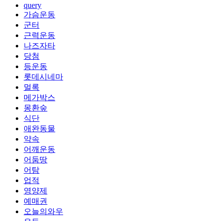
query
가슴운동
군터
근력운동
나즈자타
당첨
등운동
롯데시네마
멀록
메가박스
몽환숲
식단
애완동물
약속
어깨운동
어둠땅
어탐
업적
영양제
예매권
오늘의와우