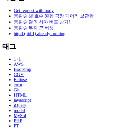
Get request with body
몽환숲 별 호수 원형 극장 페어리 보관함
몽환숲 달의 시야 버프 받기!
몽환숲 무지 큰 버섯
httpd (pid 1) already running
태그
1+1
AWS
Bootstrap
CGV
Eclipse
error
Git
HTML
javascript
jQuery
modal
MySql
PHP
PT