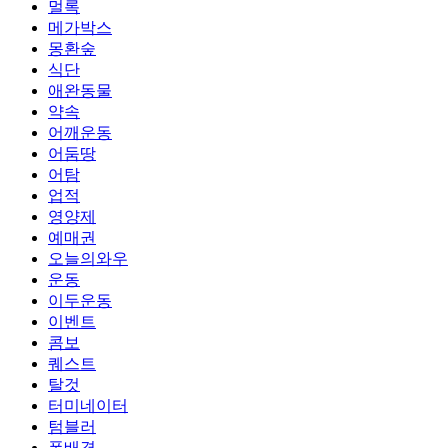
멀록
메가박스
몽환숲
식단
애완동물
약속
어깨운동
어둠땅
어탐
업적
영양제
예매권
오늘의와우
운동
이두운동
이벤트
콤보
퀘스트
탈것
터미네이터
텀블러
폰배경