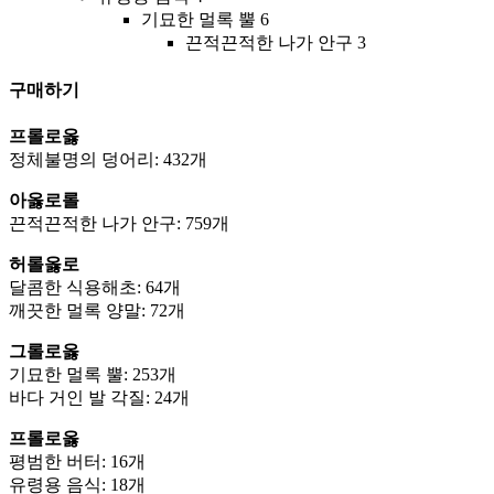
기묘한 멀록 뿔 6
끈적끈적한 나가 안구 3
구매하기
프롤로옳
정체불명의 덩어리: 432개
아옳로롤
끈적끈적한 나가 안구: 759개
허롤옳로
달콤한 식용해초: 64개
깨끗한 멀록 양말: 72개
그롤로옳
기묘한 멀록 뿔: 253개
바다 거인 발 각질: 24개
프롤로옳
평범한 버터: 16개
유령용 음식: 18개