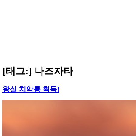
[태그:]
나즈자타
왕실 치악룡 획득!