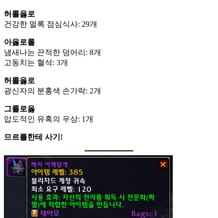
허롤옳로
건강한 멀록 점심식사: 29개
아옳로롤
냄새나는 끈적한 덩어리: 8개
고동치는 혈석: 3개
허롤옳로
광신자의 분홍색 손가락: 2개
그롤로옳
압도적인 유혹의 우상: 1개
므르를한테 사기!