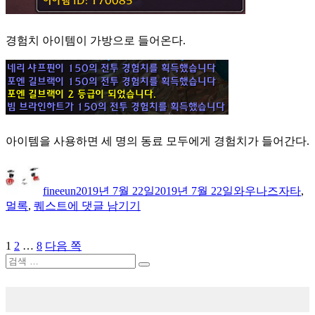
경험치 아이템이 가방으로 들어온다.
아이템을 사용하면 세 명의 동료 모두에게 경험치가 들어간다.
글
작
카
태
쓴
성
테
그
fineeun
2019년 7월 22일
2019년 7월 22일
와우
나즈자타
,
이
일
고
불
멀록
,
퀘스트
에 댓글 남기기
자
리
길
하
페
페
페
1
2
…
8
다음 쪽
글
게
이
검
이
이
생
내
검
지
색:
지
지
긴
색
비
고
서