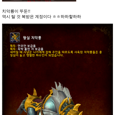
치악룡이 뚜둔!!
역시 탈 것 복받은 계정이다 ㅎㅎ하하핳하하