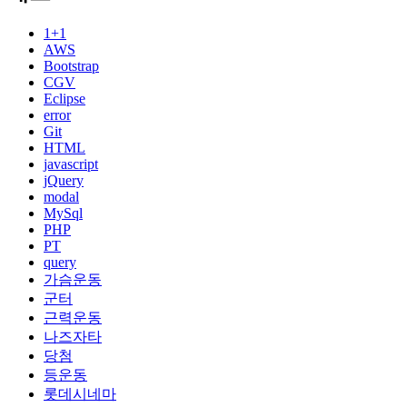
1+1
AWS
Bootstrap
CGV
Eclipse
error
Git
HTML
javascript
jQuery
modal
MySql
PHP
PT
query
가슴운동
군터
근력운동
나즈자타
당첨
등운동
롯데시네마