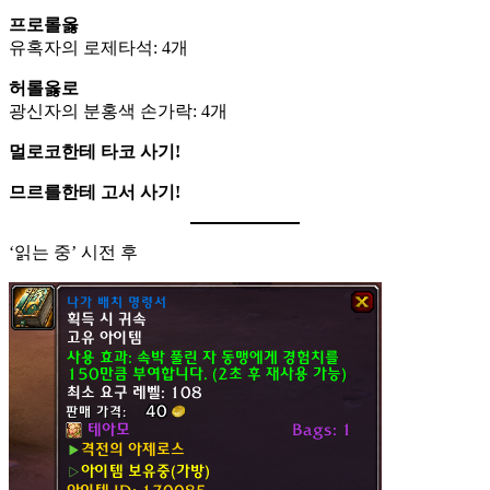
프로롤옳
유혹자의 로제타석: 4개
허롤옳로
광신자의 분홍색 손가락: 4개
멀로코한테 타코 사기!
므르를한테 고서 사기!
‘읽는 중’ 시전 후