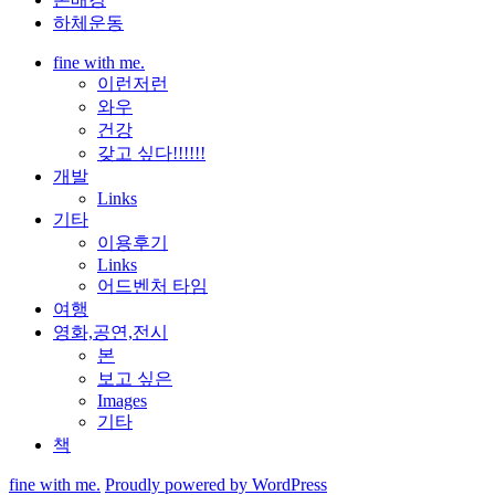
하체운동
fine with me.
이런저런
와우
건강
갖고 싶다!!!!!!
개발
Links
기타
이용후기
Links
어드벤처 타임
여행
영화,공연,전시
본
보고 싶은
Images
기타
책
fine with me.
Proudly powered by WordPress