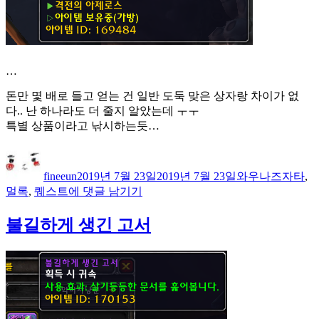
…
돈만 몇 배로 들고 얻는 건 일반 도둑 맞은 상자랑 차이가 없
다.. 난 하나라도 더 줄지 알았는데 ㅜㅜ
특별 상품이라고 낚시하는듯…
글
작
카
태
쓴
성
테
그
fineeun
2019년 7월 23일
2019년 7월 23일
와우
나즈자타
,
이
일
고
특
멀록
,
퀘스트
에 댓글 남기기
자
리
별
상
불길하게 생긴 고서
품:
도
둑
맞
은
갑