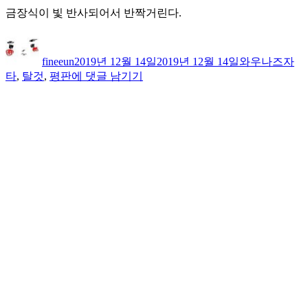
금장식이 빛 반사되어서 반짝거린다.
글
작
카
태
쓴
성
테
그
fineeun
2019년 12월 14일
2019년 12월 14일
와우
나즈자
이
일
고
왕
타
,
탈것
,
평판
에 댓글 남기기
자
리
실
치
악
룡
획
득!