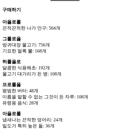
구매하기
아옳로롤
끈적끈적한 나가 안구: 504개
그롤로옳
방귀대장 물고기: 756개
기묘한 멀록 뿔: 168개
허롤옳로
달콤한 식용해초: 192개
물고기 대가리가 든 병: 108개
프로롤옳
평범한 버터: 48개
이름을 말할 수 없는 그것이 든 자루: 108개
유령용 음식: 28개
아옳로롤
냄새나는 끈적한 덩어리: 24개
밀도가 특히 높은 돌: 36개