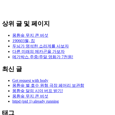
상위 글 및 페이지
몽환숲 무지 큰 버섯
190603월, 집
두뇌가 명석한 소라게를 사보자
다른 미래의 메카곤을 가보자
메가박스 주중/주말 영화가 7천원!
최신 글
Get request with body
몽환숲 별 호수 원형 극장 페어리 보관함
몽환숲 달의 시야 버프 받기!
몽환숲 무지 큰 버섯
httpd (pid 1) already running
태그