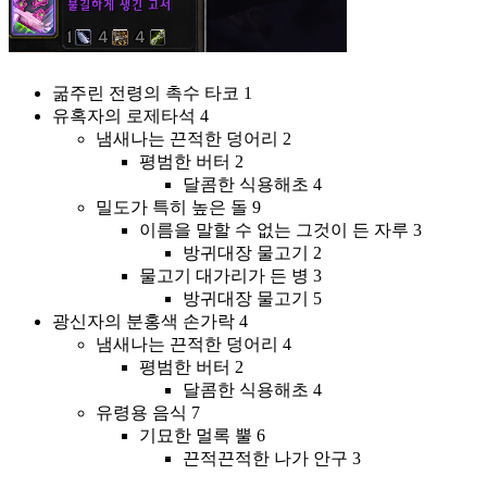
옷
상
자
굶주린 전령의 촉수 타코 1
유혹자의 로제타석 4
냄새나는 끈적한 덩어리 2
평범한 버터 2
달콤한 식용해초 4
밀도가 특히 높은 돌 9
이름을 말할 수 없는 그것이 든 자루 3
방귀대장 물고기 2
물고기 대가리가 든 병 3
방귀대장 물고기 5
광신자의 분홍색 손가락 4
냄새나는 끈적한 덩어리 4
평범한 버터 2
달콤한 식용해초 4
유령용 음식 7
기묘한 멀록 뿔 6
끈적끈적한 나가 안구 3