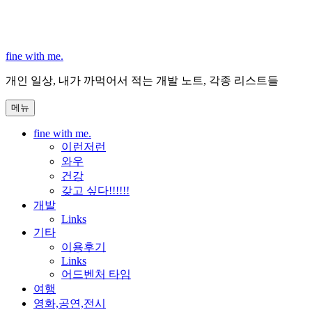
콘
텐
츠
로
fine with me.
바
개인 일상, 내가 까먹어서 적는 개발 노트, 각종 리스트들
로
가
메뉴
기
fine with me.
이런저런
와우
건강
갖고 싶다!!!!!!
개발
Links
기타
이용후기
Links
어드벤처 타임
여행
영화,공연,전시