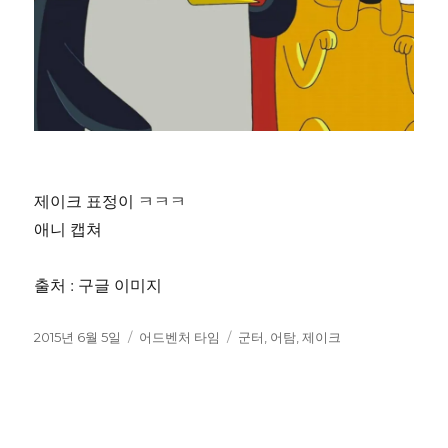
제이크 표정이 ㅋㅋㅋ
애니 캡쳐
출처 : 구글 이미지
작
카
태
2015년 6월 5일
어드벤처 타임
군터
,
어탐
,
제이크
성
테
그
일
고
자
리