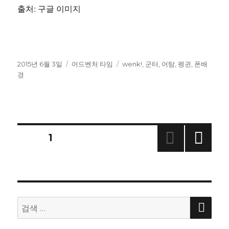
출처: 구글 이미지
작
카
태
2015년 6월 3일
어드벤처 타임
wenk!
,
군터
,
어탐
,
펭귄
,
폰배
성
테
그
경
일
고
자
리
글
페이지
1
다음
내
쪽
비
검
검
게
색
색: