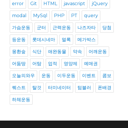
error
Git
HTML
javascript
jQuery
modal
MySql
PHP
PT
query
가슴운동
군터
근력운동
나즈자타
당첨
등운동
롯데시네마
멀록
메가박스
몽환숲
식단
애완동물
약속
어깨운동
어둠땅
어탐
업적
영양제
예매권
오늘의와우
운동
이두운동
이벤트
콤보
퀘스트
탈것
터미네이터
텀블러
폰배경
하체운동