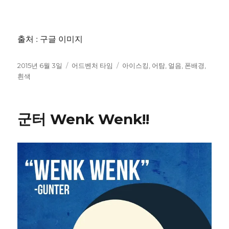
출처 : 구글 이미지
작
카
태
2015년 6월 3일
어드벤처 타임
아이스킹
,
어탐
,
얼음
,
폰배경
,
성
테
그
흰색
일
고
자
리
군터 Wenk Wenk!!