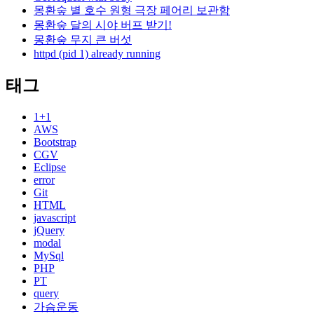
몽환숲 별 호수 원형 극장 페어리 보관함
몽환숲 달의 시야 버프 받기!
몽환숲 무지 큰 버섯
httpd (pid 1) already running
태그
1+1
AWS
Bootstrap
CGV
Eclipse
error
Git
HTML
javascript
jQuery
modal
MySql
PHP
PT
query
가슴운동