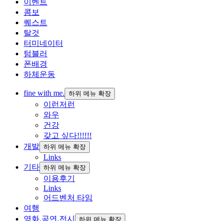
이벤트
콤보
퀘스트
탈것
터미네이터
텀블러
폰배경
하체운동
fine with me.
하위 메뉴 확장
이런저런
와우
건강
갖고 싶다!!!!!!
개발
하위 메뉴 확장
Links
기타
하위 메뉴 확장
이용후기
Links
어드벤처 타임
여행
영화,공연,전시
하위 메뉴 확장