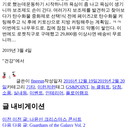
기로 했는데운동하기 시작하니까 욕심이 좀 나고 욕심이 생기
니까 보조제도 손이 간다. 여러가지 보조제를 발견하고 찾아보
다가 탄수화물 중화제로 선택!식 전에 페이즈2로 탄수화물 커
팅해주고 식 후에 키토산으로 지방 커팅해주는 계획임.. ㅋㅋ
이번에도 나우푸드로. 집에 점점 나우푸드 약통이 쌓인다. 이
번에도 로켓직구로 구매했고 29,800원 이상사면 배송비 무료
니까…
2019년 3월 4일
"건강"에서
글쓴이
fineeun
작성일자
2016년 12월 19일
2019년 2월 20
일
카테고리
기타
,
이런저런
태그
GS&POINT
,
뉴 클림트
,
당첨
,
소품
,
실내등
,
이벤트
,
인테리어
,
플로어램프
글 내비게이션
이전
이전 글:
나윤선 크리스마스 콘서트
다음
다음 글:
Guardians of the Galaxy Vol. 2