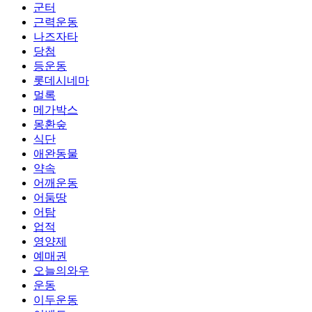
군터
근력운동
나즈자타
당첨
등운동
롯데시네마
멀록
메가박스
몽환숲
식단
애완동물
약속
어깨운동
어둠땅
어탐
업적
영양제
예매권
오늘의와우
운동
이두운동