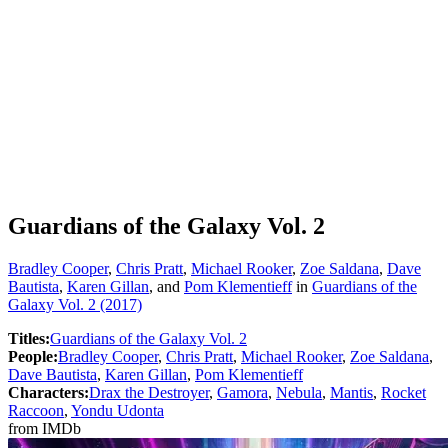
Guardians of the Galaxy Vol. 2
Bradley Cooper
,
Chris Pratt
,
Michael Rooker
,
Zoe Saldana
,
Dave
Bautista
,
Karen Gillan
, and
Pom Klementieff
in
Guardians of the
Galaxy Vol. 2 (2017)
Titles
:
Guardians of the Galaxy Vol. 2
People
:
Bradley Cooper
,
Chris Pratt
,
Michael Rooker
,
Zoe Saldana
,
Dave Bautista
,
Karen Gillan
,
Pom Klementieff
Characters
:
Drax the Destroyer
,
Gamora
,
Nebula
,
Mantis
,
Rocket
Raccoon
,
Yondu Udonta
from IMDb