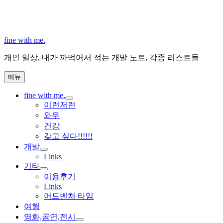
콘
텐
츠
로
fine with me.
바
개인 일상, 내가 까먹어서 적는 개발 노트, 각종 리스트들
로
가
메뉴
기
fine with me.
하
이런저런
위
와우
메
건강
뉴
갖고 싶다!!!!!!
확
개발
장
하
Links
위
기타
메
하
이용후기
뉴
위
Links
확
메
어드벤처 타임
장
뉴
여행
확
영화,공연,전시
장