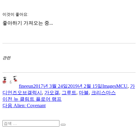
이것이 좋아요:
좋아하기
가져오는 중...
관련
글
작
카
태
쓴
성
테
그
fineeun
2017년 3월 24일
2019년 2월 15일
Images
MCU
,
가
이
일
고
디언즈오브갤럭시
,
가오갤
,
그루트
,
마블
,
크리스마스
자
리
이
이전
뉴 클림트 플로어 램프
글
전
다
다음
Alien: Covenant
내
글:
음
글:
비
검
검
게
색:
색