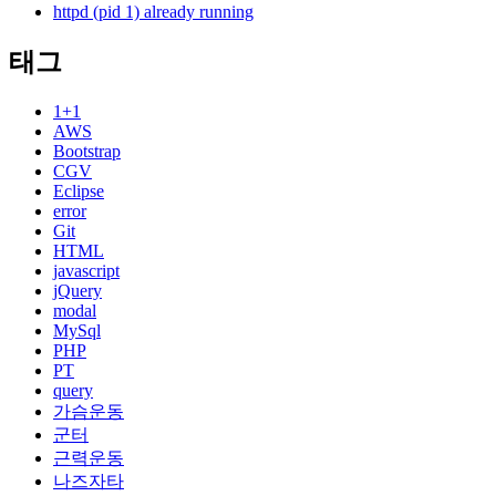
httpd (pid 1) already running
태그
1+1
AWS
Bootstrap
CGV
Eclipse
error
Git
HTML
javascript
jQuery
modal
MySql
PHP
PT
query
가슴운동
군터
근력운동
나즈자타