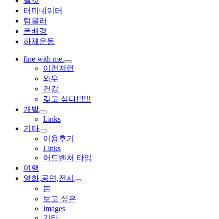
탈것
터미네이터
텀블러
폰배경
하체운동
fine with me.
하
이런저런
위
와우
메
건강
뉴
갖고 싶다!!!!!!
확
개발
장
하
Links
위
기타
메
하
이용후기
뉴
위
Links
확
메
어드벤처 타임
장
뉴
여행
확
영화,공연,전시
장
하
본
위
보고 싶은
메
Images
뉴
기타