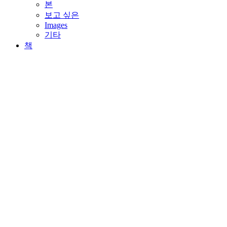
하
본
위
보고 싶은
메
Images
뉴
기타
확
책
장