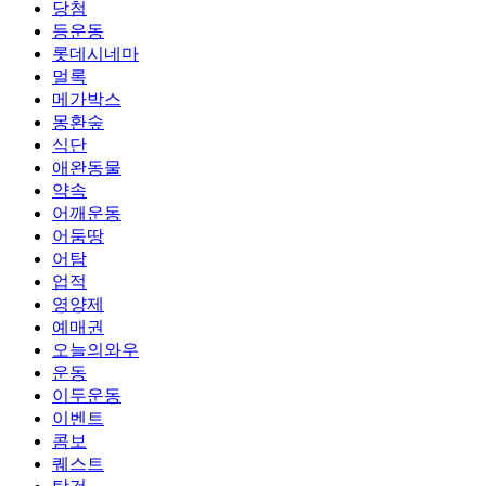
당첨
등운동
롯데시네마
멀록
메가박스
몽환숲
식단
애완동물
약속
어깨운동
어둠땅
어탐
업적
영양제
예매권
오늘의와우
운동
이두운동
이벤트
콤보
퀘스트