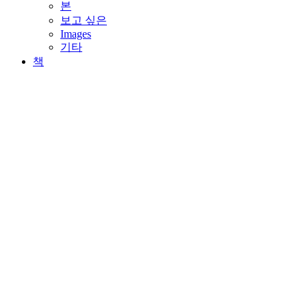
하
본
위
보고 싶은
메
Images
뉴
기타
확
책
장