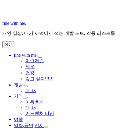
콘
텐
츠
로
fine with me.
바
개인 일상, 내가 까먹어서 적는 개발 노트, 각종 리스트들
로
가
메뉴
기
fine with me.
하
이런저런
위
와우
메
건강
뉴
갖고 싶다!!!!!!
확
개발
장
하
Links
위
기타
메
하
이용후기
뉴
위
Links
확
메
어드벤처 타임
장
뉴
여행
확
영화,공연,전시
장