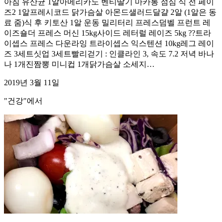
아침 유산균 1알아메리카노 벤티딸기 마카롱 점심 식 전 페이
즈2 1알프레시코드 닭가슴살 아몬드샐러드달걀 2알 (1알은 동
료 줌)식 후 키토산 1알 운동 밀리터리 프레스덤벨 프런트 레
이즈숄더 프레스 머신 15kg사이드 레터럴 레이즈 5kg ??트라
이셉스 프레스 다운라잉 트라이셉스 익스텐션 10kg레그 레이
즈 3세트싯업 3세트빨리걷기 : 인클라인 3, 속도 7.2 저녁 바나
나 1개진짬뽕 미니컵 1개닭가슴살 소세지…
2019년 3월 11일
"건강"에서