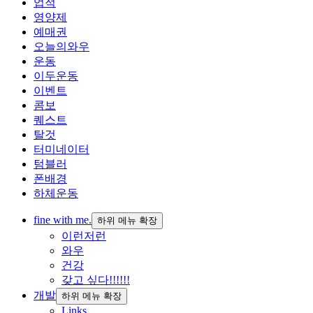
업적
영양제
예매권
오늘의와우
운동
이두운동
이벤트
콤보
퀘스트
탈것
터미네이터
텀블러
폰배경
하체운동
fine with me.
하위 메뉴 확장
이런저런
와우
건강
갖고 싶다!!!!!!
개발
하위 메뉴 확장
Links