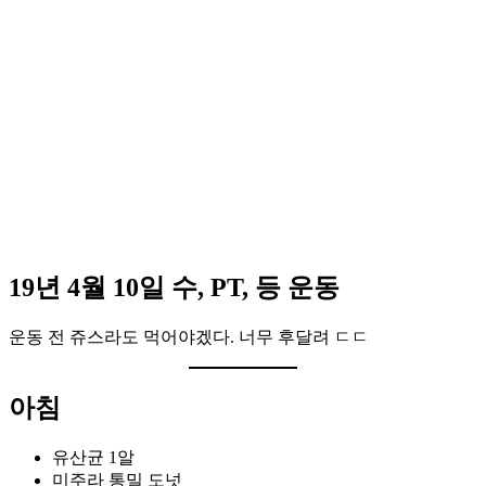
19년 4월 10일 수, PT, 등 운동
운동 전 쥬스라도 먹어야겠다. 너무 후달려 ㄷㄷ
아침
유산균 1알
미주라 통밀 도넛