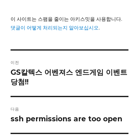
이 사이트는 스팸을 줄이는 아키스밋을 사용합니다.
댓글이 어떻게 처리되는지 알아보십시오
.
글
이전
내
GS칼텍스 어벤져스 엔드게임 이벤트
이
전
당첨!!
비
글:
게
이
다음
ssh permissions are too open
다
션
음
글: