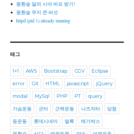
몽환숲 달의 시야 버프 받기!
몽환숲 무지 큰 버섯
httpd (pid 1) already running
태그
1+1
AWS
Bootstrap
CGV
Eclipse
error
Git
HTML
javascript
jQuery
modal
MySql
PHP
PT
query
가슴운동
군터
근력운동
나즈자타
당첨
등운동
롯데시네마
멀록
메가박스
몽환숲
식단
애완동물
약속
어깨운동