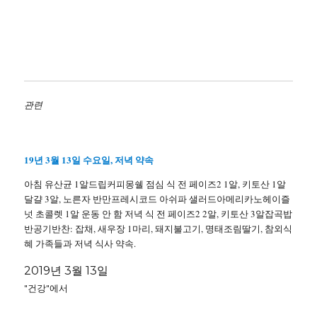
관련
19년 3월 13일 수요일, 저녁 약속
아침 유산균 1알드립커피몽쉘 점심 식 전 페이즈2 1알, 키토산 1알
달걀 3알, 노른자 반만프레시코드 아쉬파 샐러드아메리카노헤이즐
넛 초콜렛 1알 운동 안 함 저녁 식 전 페이즈2 2알, 키토산 3알잡곡밥
반공기반찬: 잡채, 새우장 1마리, 돼지불고기, 명태조림딸기, 참외식
혜 가족들과 저녁 식사 약속.
2019년 3월 13일
"건강"에서