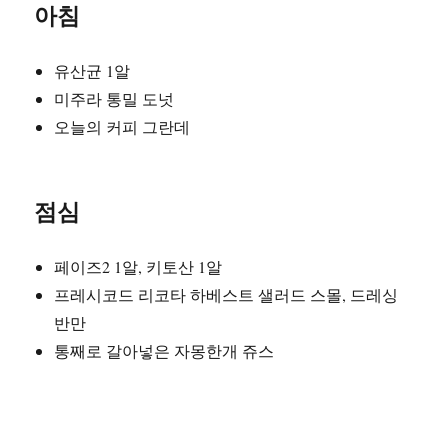
아침
유산균 1알
미주라 통밀 도넛
오늘의 커피 그란데
점심
페이즈2 1알, 키토산 1알
프레시코드 리코타 하베스트 샐러드 스몰, 드레싱
반만
통째로 갈아넣은 자몽한개 쥬스