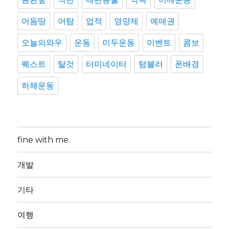
어둠땅
어탐
업적
영양제
예매권
오늘의와우
운동
이두운동
이벤트
콤보
퀘스트
탈것
터미네이터
텀블러
폰배경
하체운동
fine with me.
개발
기타
여행