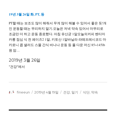
19년 3월 26일 화, PT, 등
PT할 때는 보조도 많이 해줘서 무게 많이 해볼 수 있어서 좋은 듯!개
인 운동할 때는 무리하지 말기.오늘은 저녁 약속 있어서 마무리로
조금만 더 하고 운동 종료했다. 아침 유산균 1알오늘의커피 벤티마
카롱 점심 식 전 페이즈2 1알, 키토산 1알바닐라 라떼프레시코드 마
카로니 콥 샐러드 스몰 간식 바나나 운동 등 풀 다운 머신 85~145lb
원 암…
2019년 3월 26일
"건강"에서
글
작
카
태
fineeun
2019년 4월 19일
건강
,
일기
식단
,
약속
쓴
성
테
그
이
일
고
자
리