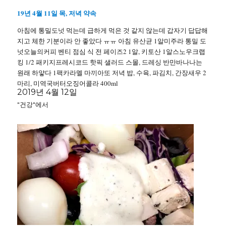
19년 4월 11일 목, 저녁 약속
아침에 통밀도넛 먹는데 급하게 먹은 것 같지 않는데 갑자기 답답해
지고 체한 기분이라 안 좋았다 ㅠㅠ 아침 유산균 1알미주라 통밀 도
넛오늘의커피 벤티 점심 식 전 페이즈2 1알, 키토산 1알스노우크랩
킹 1/2 패키지프레시코드 핫픽 샐러드 스몰, 드레싱 반만바나나는
원래 하얗다 1팩카라멜 마끼아또 저녁 밥, 수육, 파김치, 간장새우 2
마리, 미역국버터오징어콜라 400ml
2019년 4월 12일
"건강"에서