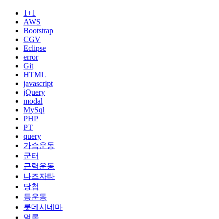
1+1
AWS
Bootstrap
CGV
Eclipse
error
Git
HTML
javascript
jQuery
modal
MySql
PHP
PT
query
가슴운동
군터
근력운동
나즈자타
당첨
등운동
롯데시네마
멀록