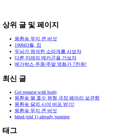
상위 글 및 페이지
몽환숲 무지 큰 버섯
190603월, 집
두뇌가 명석한 소라게를 사보자
다른 미래의 메카곤을 가보자
메가박스 주중/주말 영화가 7천원!
최신 글
Get request with body
몽환숲 별 호수 원형 극장 페어리 보관함
몽환숲 달의 시야 버프 받기!
몽환숲 무지 큰 버섯
httpd (pid 1) already running
태그