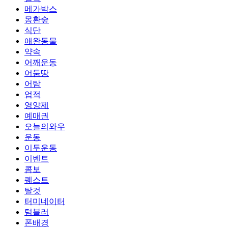
메가박스
몽환숲
식단
애완동물
약속
어깨운동
어둠땅
어탐
업적
영양제
예매권
오늘의와우
운동
이두운동
이벤트
콤보
퀘스트
탈것
터미네이터
텀블러
폰배경